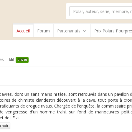
Accueil
Forum
Partenariats
Prix Polars Pourpre
es
7.8/10
davres, dont un sans mains ni tête, sont retrouvés dans un pavillon 
toires de chimiste clandestin découvert à la cave, tout porte à croi
trafiquants de drogue rivaux. Chargée de l'enquête, la commissaire prin
de vengeresse d'un homme trahi, sur fond de manoeuvres politic
 de l'Etat.
 noir