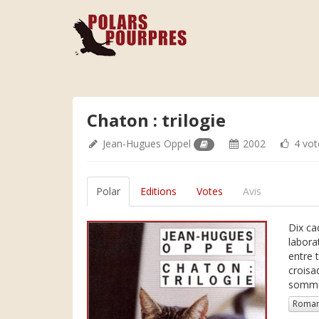
Chaton : trilogie
Jean-Hugues Oppel
2002
4 vot
Polar
Editions
Votes
Avis
Dix ca
labora
entre 
croisa
sommet
Roman