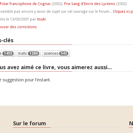
 Polar francophone de Cognac
(2002),
Prix Sang d'Encre des Lycéens
(2002)
e semble pas encore y avoir de sujet sur cet ouvrage sur le forum...
Cliquez ici 
is le 13/03/2007 par
itsuki
oser des corrections
-clés
e
1455
trafic
1280
sciences
543
us avez aimé ce livre, vous aimerez aussi...
 suggestion pour l'instant.
Sur le forum
N