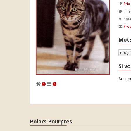
Prix
Il n
Soum
Prop
Mots
drogu
Si vo
Aucune
3
1
Polars Pourpres