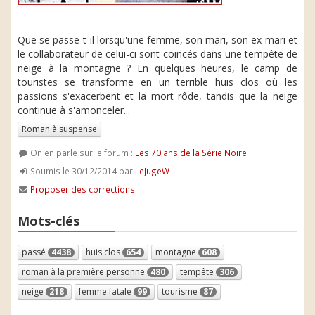
Que se passe-t-il lorsqu'une femme, son mari, son ex-mari et
le collaborateur de celui-ci sont coincés dans une tempête de
neige à la montagne ? En quelques heures, le camp de
touristes se transforme en un terrible huis clos où les
passions s'exacerbent et la mort rôde, tandis que la neige
continue à s'amonceler...
Roman à suspense
On en parle sur le forum :
Les 70 ans de la Série Noire
Soumis le 30/12/2014 par
LeJugeW
Proposer des corrections
Mots-clés
passé
4438
huis clos
654
montagne
608
roman à la première personne
480
tempête
306
neige
218
femme fatale
99
tourisme
87