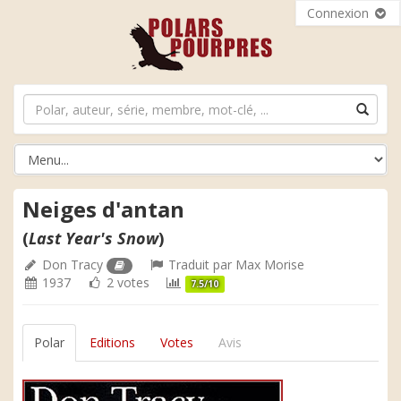
Connexion
Neiges d'antan
(
Last Year's Snow
)
Don Tracy
Traduit par
Max Morise
1937
2 votes
7.5/10
Polar
Editions
Votes
Avis