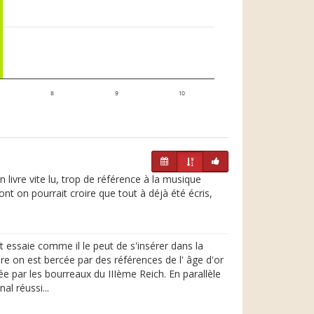
8
9
10
 livre vite lu, trop de référence à la musique
t on pourrait croire que tout à déjà été écris,
 essaie comme il le peut de s'insérer dans la
re on est bercée par des références de l' âge d'or
ée par les bourreaux du IIIème Reich. En parallèle
al réussi...