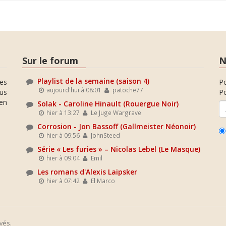
Sur le forum
N
Playlist de la semaine (saison 4)
es
P
aujourd'hui à 08:01
patoche77
ous
Po
en
Solak - Caroline Hinault (Rouergue Noir)
hier à 13:27
Le Juge Wargrave
Corrosion - Jon Bassoff (Gallmeister Néonoir)
hier à 09:56
JohnSteed
Série « Les furies » – Nicolas Lebel (Le Masque)
hier à 09:04
Emil
Les romans d'Alexis Laipsker
hier à 07:42
El Marco
vés.