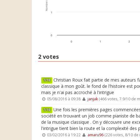
Nombre de votes
1
0
0
1
2
2 votes
Christian Roux fait partie de mes auteurs fa
7/10
classique à mon goût. le fond de l'histoire est 
mais je n'ai pas accroché à l'intrigue
05/08/2016 à 09:38
janjak
(466 votes, 7.9/10 de 
Une fois les premières pages commencées, on
7/10
société en trouvant un job comme pianiste de bar 
de la musique classique . On y découvre une excel
l'intrigue tient bien la route et la complexité des 
03/02/2016 à 19:22
amaru96
(226 votes, 8/10 de