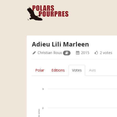
Adieu Lili Marleen
Christian Roux
2015
2 votes
Polar
Editions
Votes
Avis
3
2