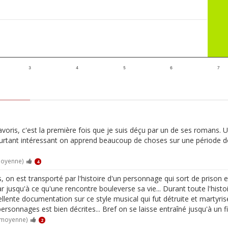
3
4
5
6
7
voris, c'est la première fois que je suis déçu par un de ses romans. Un
pourtant intéressant on apprend beaucoup de choses sur une période don
moyenne)
4
 est transporté par l'histoire d'un personnage qui sort de prison et
jusqu'à ce qu'une rencontre bouleverse sa vie... Durant toute l'histoi
lente documentation sur ce style musical qui fut détruite et martyris
personnages est bien décrites... Bref on se laisse entraîné jusqu'à un fin
 moyenne)
2