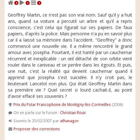
3
1
1
Geoffrey Martin, ce n'est pas son vrai nom. Sauf qu'il y a huit
ans, quand sa voiture a percuté un arbre et qu'il a repris
conscience, c'est celui qui figurait sur ses papiers. De faux
papiers, d'après la police. Mais personne n'a pu en savoir plus
car il a laissé sa mémoire dans l'accident. "Geoffrey" a donc
commencé une nouvelle vie. Il a même rencontré le grand
amour avec Josepha. Pourtant, il est hanté par un cauchemar
récurrent et inexplicable : un œil détaché de son orbite vient
rouler dans le caniveau et se perdre dans les égouts. Et puis,
une nuit, c'est la réalité qui devient cauchemar quand il
apprend que Josepha s'est suicidée. Il n'y croit pas, le
lieutenant Lancelot non plus. Qui était Geoffrey Martin dans
sa première vie ? Quel secret si lourd cachait-il, au point
d'avoir effacé ses souvenirs ?
Prix du Polar Francophone de Montigny-lès-Cormeilles
(2006)
On en parle sur le forum :
Christian Roux
Soumis le 25/02/2007 par
athanagor
Proposer des corrections