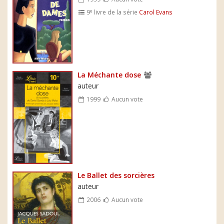
e
9
livre de la série
Carol Evans
La Méchante dose
auteur
1999
Aucun vote
Le Ballet des sorcières
auteur
2006
Aucun vote