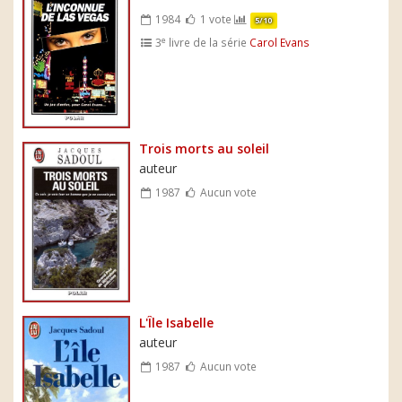
1984
1 vote
5/10
e
3
livre de la série
Carol Evans
Trois morts au soleil
auteur
1987
Aucun vote
L'Île Isabelle
auteur
1987
Aucun vote