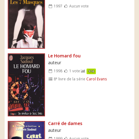
1997
Aucun vote
Le Homard fou
auteur
1998
1 vote
7/10
e
8
livre de la série
Carol Evans
Carré de dames
auteur
1999
Aucun vote