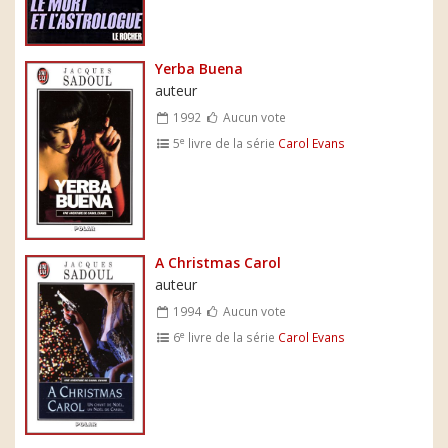
Yerba Buena
auteur
1992
Aucun vote
e
5
livre de la série
Carol Evans
A Christmas Carol
auteur
1994
Aucun vote
e
6
livre de la série
Carol Evans