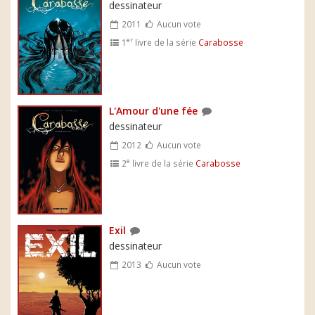
dessinateur
2011
Aucun vote
er
1
livre de la série
Carabosse
L'Amour d'une fée
dessinateur
2012
Aucun vote
e
2
livre de la série
Carabosse
Exil
dessinateur
2013
Aucun vote