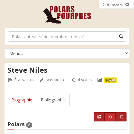
Connexion
Steve Niles
États-Unis
scénariste
4 votes
5.5/10
Biographie
Bibliographie
Polars
8