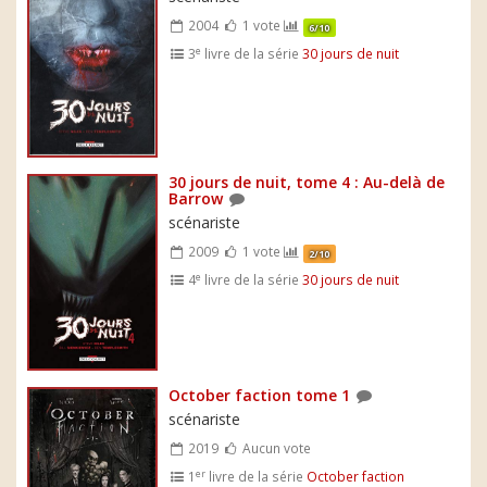
2004
1 vote
6/10
e
3
livre de la série
30 jours de nuit
30 jours de nuit, tome 4 : Au-delà de
Barrow
scénariste
2009
1 vote
2/10
e
4
livre de la série
30 jours de nuit
October faction tome 1
scénariste
2019
Aucun vote
er
1
livre de la série
October faction