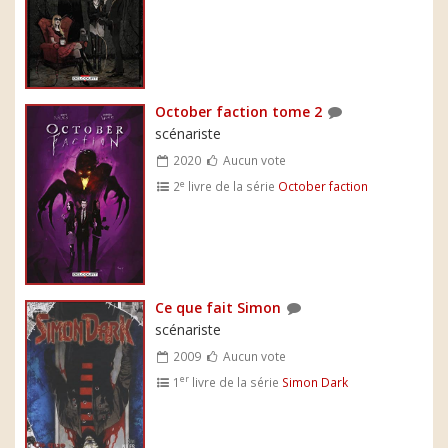
October faction tome 2
scénariste
2020
Aucun vote
e
2
livre de la série
October faction
Ce que fait Simon
scénariste
2009
Aucun vote
er
1
livre de la série
Simon Dark