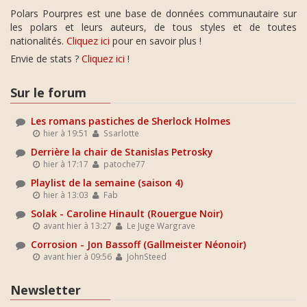
Polars Pourpres est une base de données communautaire sur
les polars et leurs auteurs, de tous styles et de toutes
nationalités.
Cliquez ici
pour en savoir plus !
Envie de stats ?
Cliquez ici
!
Sur le forum
Les romans pastiches de Sherlock Holmes
hier à 19:51
Ssarlotte
Derrière la chair de Stanislas Petrosky
hier à 17:17
patoche77
Playlist de la semaine (saison 4)
hier à 13:03
Fab
Solak - Caroline Hinault (Rouergue Noir)
avant hier à 13:27
Le Juge Wargrave
Corrosion - Jon Bassoff (Gallmeister Néonoir)
avant hier à 09:56
JohnSteed
Newsletter