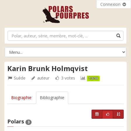
Connexion
Karin Brunk Holmqvist
Suède
auteur
3 votes
7.3/10
Biographie
Bibliographie
Polars
3