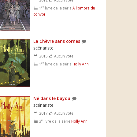
er
1
livre de la série
À l'ombre du
convoi
La Chèvre sans cornes
scénariste
2015
Aucun vote
er
1
livre de la série
Holly Ann
Né dans le bayou
scénariste
2017
Aucun vote
e
3
livre de la série
Holly Ann