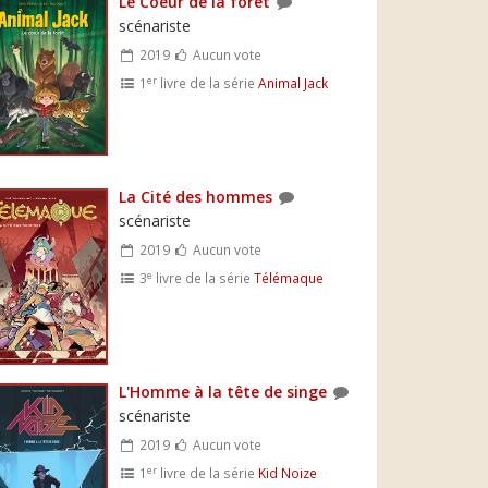
Le Coeur de la forêt
scénariste
2019
Aucun vote
er
1
livre de la série
Animal Jack
La Cité des hommes
scénariste
2019
Aucun vote
e
3
livre de la série
Télémaque
L'Homme à la tête de singe
scénariste
2019
Aucun vote
er
1
livre de la série
Kid Noize