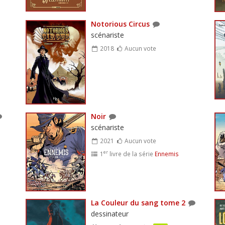
Notorious Circus
scénariste
2018
Aucun vote
s
Noir
scénariste
2021
Aucun vote
er
s
1
livre de la série
Ennemis
La Couleur du sang tome 2
dessinateur