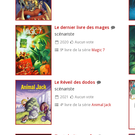
Le dernier livre des mages
scénariste
2020
Aucun vote
e
9
livre de la série
Magic 7
Le Réveil des dodos
scénariste
2021
Aucun vote
e
4
livre de la série
Animal Jack