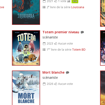
2021
1 vote
7/10
e
ove
2
livre de la série
Louisiana
Totem premier niveau
scénariste
2023
Aucun vote
er
1
livre de la série
Totem BD
Mort blanche
scénariste
2026
Aucun vote