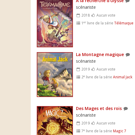
A la recherche d'Ulysse
scénariste
2018
Aucun vote
er
1
livre de la série
Télémaque
La Montagne magique
scénariste
2019
Aucun vote
e
2
livre de la série
Animal Jack
Des Mages et des rois
scénariste
2019
Aucun vote
e
7
livre de la série
Magic 7