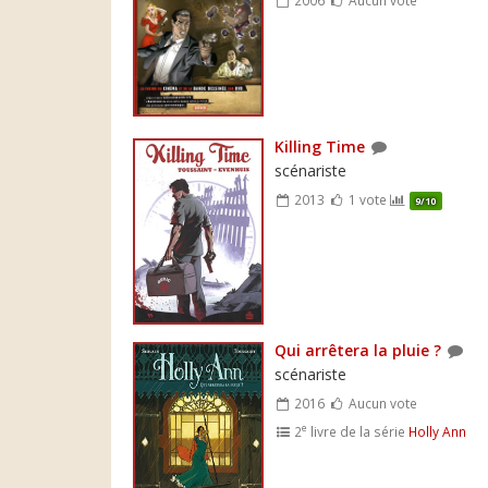
Killing Time
scénariste
2013
1 vote
9/10
Qui arrêtera la pluie ?
scénariste
2016
Aucun vote
e
2
livre de la série
Holly Ann