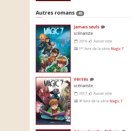
Autres romans
40
Jamais seuls
scénariste
2016
Aucun vote
er
1
livre de la série
Magic 7
Vérités
scénariste
2017
Aucun vote
e
4
livre de la série
Magic 7