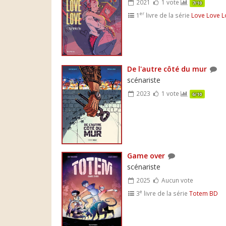
2021
1 vote
7/10
er
1
livre de la série
Love Love L
De l'autre côté du mur
scénariste
2023
1 vote
6/10
Game over
scénariste
2025
Aucun vote
e
3
livre de la série
Totem BD