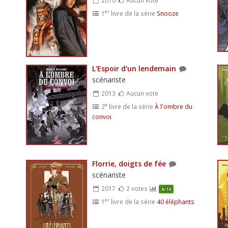
er
1
livre de la série
Snooze
L'Espoir d'un lendemain
scénariste
2013
Aucun vote
e
2
livre de la série
À l'ombre du
convoi
Florrie, doigts de fée
scénariste
2017
2 votes
8/10
er
1
livre de la série
40 éléphants