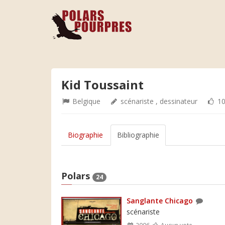
Kid Toussaint
Belgique
scénariste , dessinateur
10
Biographie
Bibliographie
Polars
24
Sanglante Chicago
scénariste
2006
Aucun vote