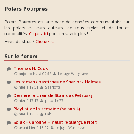
Polars Pourpres
Polars Pourpres est une base de données communautaire sur
les polars et leurs auteurs, de tous styles et de toutes
nationalités.
Cliquez ici
pour en savoir plus !
Envie de stats ?
Cliquez ici
!
Sur le forum
Thomas H. Cook
aujourd'hui à 09:58
Le Juge Wargrave
Les romans pastiches de Sherlock Holmes
hier à 19:51
Ssarlotte
Derrière la chair de Stanislas Petrosky
hier à 17:17
patoche77
Playlist de la semaine (saison 4)
hier à 13:03
Fab
Solak - Caroline Hinault (Rouergue Noir)
avant hier à 13:27
Le Juge Wargrave