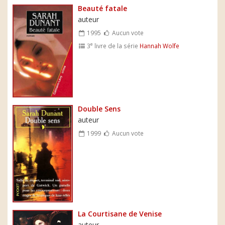
Beauté fatale
auteur
1995
Aucun vote
e
3
livre de la série
Hannah Wolfe
Double Sens
auteur
1999
Aucun vote
La Courtisane de Venise
auteur