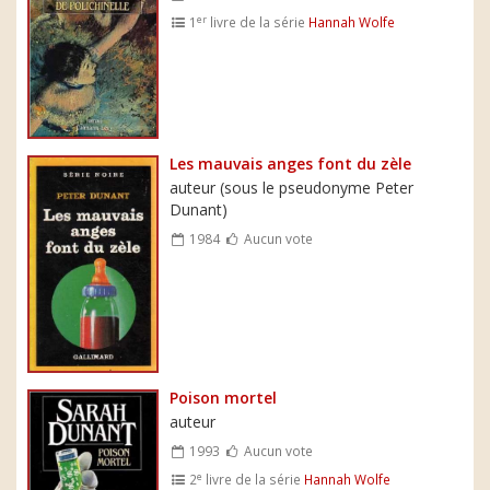
er
1
livre de la série
Hannah Wolfe
Les mauvais anges font du zèle
auteur (sous le pseudonyme Peter
Dunant)
1984
Aucun vote
Poison mortel
auteur
1993
Aucun vote
e
2
livre de la série
Hannah Wolfe