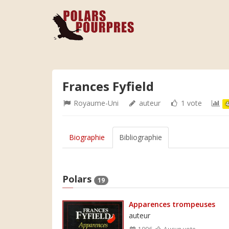
Frances Fyfield
Royaume-Uni
auteur
1 vote
4
Biographie
Bibliographie
Polars
19
Apparences trompeuses
auteur
1996
Aucun vote