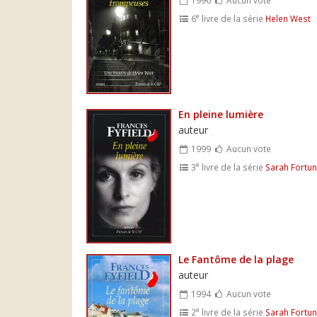
e
6
livre de la série
Helen West
En pleine lumière
auteur
1999
Aucun vote
e
3
livre de la série
Sarah Fortu
Le Fantôme de la plage
auteur
1994
Aucun vote
e
2
livre de la série
Sarah Fortu