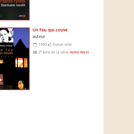
Un Feu qui couve
auteur
1990
Aucun vote
e
2
livre de la série
Helen West