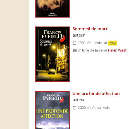
Sommeil de mort
auteur
1991
1 vote
4/10
e
3
livre de la série
Helen West
Une profonde affection
auteur
2000
Aucun vote