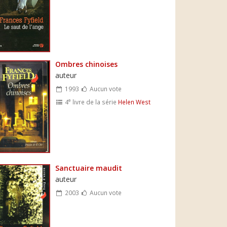
Ombres chinoises
auteur
1993
Aucun vote
e
4
livre de la série
Helen West
Sanctuaire maudit
auteur
2003
Aucun vote