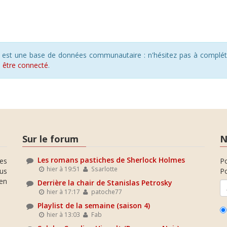
s est une base de données communautaire : n'hésitez pas à compléte
s
être connecté
.
Sur le forum
N
Les romans pastiches de Sherlock Holmes
es
P
hier à 19:51
Ssarlotte
ous
Po
en
Derrière la chair de Stanislas Petrosky
hier à 17:17
patoche77
Playlist de la semaine (saison 4)
hier à 13:03
Fab