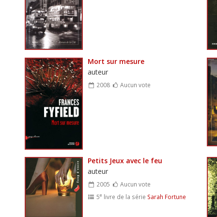
Mort sur mesure
auteur
2008
Aucun vote
Petits Jeux avec le feu
auteur
2005
Aucun vote
e
5
livre de la série
Sarah Fortune