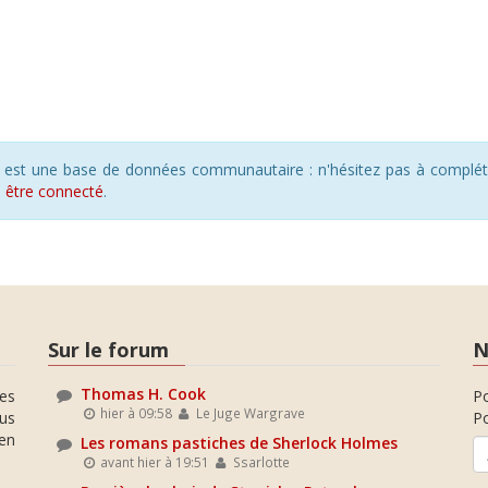
s est une base de données communautaire : n'hésitez pas à compléte
s
être connecté
.
Sur le forum
N
Thomas H. Cook
es
P
hier à 09:58
Le Juge Wargrave
ous
Po
en
Les romans pastiches de Sherlock Holmes
avant hier à 19:51
Ssarlotte