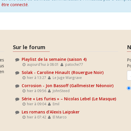
s
être connecté
.
Sur le forum
N
Playlist de la semaine (saison 4)
es
P
aujourd'hui à 08:01
patoche77
ous
Po
en
Solak - Caroline Hinault (Rouergue Noir)
hier à 13:27
Le Juge Wargrave
Corrosion - Jon Bassoff (Gallmeister Néonoir)
hier à 09:56
JohnSteed
Série « Les furies » – Nicolas Lebel (Le Masque)
hier à 09:04
Emil
Les romans d'Alexis Laipsker
hier à 07:42
El Marco