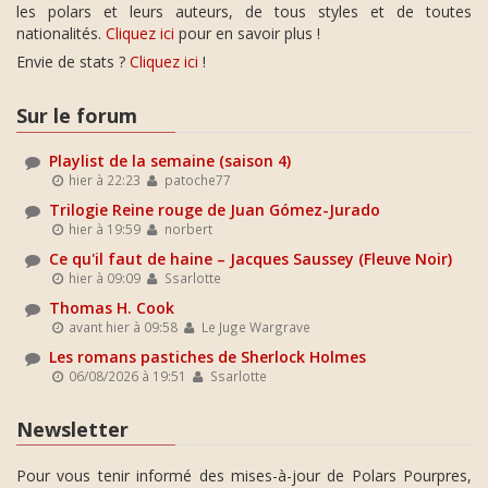
les polars et leurs auteurs, de tous styles et de toutes
nationalités.
Cliquez ici
pour en savoir plus !
Envie de stats ?
Cliquez ici
!
Sur le forum
Playlist de la semaine (saison 4)
hier à 22:23
patoche77
Trilogie Reine rouge de Juan Gómez-Jurado
hier à 19:59
norbert
Ce qu'il faut de haine – Jacques Saussey (Fleuve Noir)
hier à 09:09
Ssarlotte
Thomas H. Cook
avant hier à 09:58
Le Juge Wargrave
Les romans pastiches de Sherlock Holmes
06/08/2026 à 19:51
Ssarlotte
Newsletter
Pour vous tenir informé des mises-à-jour de Polars Pourpres,