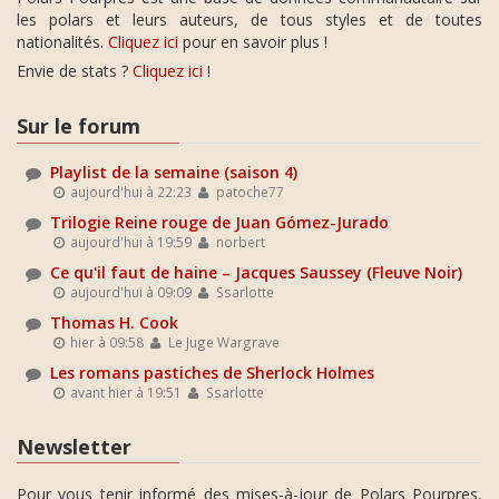
les polars et leurs auteurs, de tous styles et de toutes
nationalités.
Cliquez ici
pour en savoir plus !
Envie de stats ?
Cliquez ici
!
Sur le forum
Playlist de la semaine (saison 4)
aujourd'hui à 22:23
patoche77
Trilogie Reine rouge de Juan Gómez-Jurado
aujourd'hui à 19:59
norbert
Ce qu'il faut de haine – Jacques Saussey (Fleuve Noir)
aujourd'hui à 09:09
Ssarlotte
Thomas H. Cook
hier à 09:58
Le Juge Wargrave
Les romans pastiches de Sherlock Holmes
avant hier à 19:51
Ssarlotte
Newsletter
Pour vous tenir informé des mises-à-jour de Polars Pourpres,