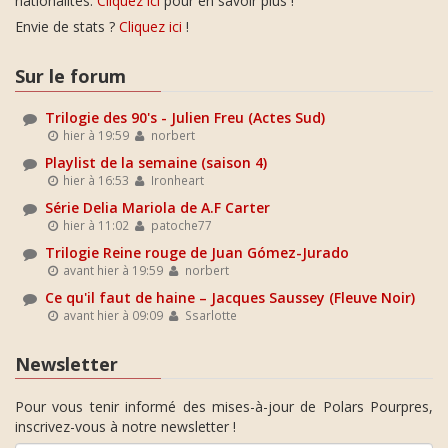
nationalités.
Cliquez ici
pour en savoir plus !
Envie de stats ?
Cliquez ici
!
Sur le forum
Trilogie des 90's - Julien Freu (Actes Sud)
hier à 19:59
norbert
Playlist de la semaine (saison 4)
hier à 16:53
Ironheart
Série Delia Mariola de A.F Carter
hier à 11:02
patoche77
Trilogie Reine rouge de Juan Gómez-Jurado
avant hier à 19:59
norbert
Ce qu'il faut de haine – Jacques Saussey (Fleuve Noir)
avant hier à 09:09
Ssarlotte
Newsletter
Pour vous tenir informé des mises-à-jour de Polars Pourpres,
inscrivez-vous à notre newsletter !