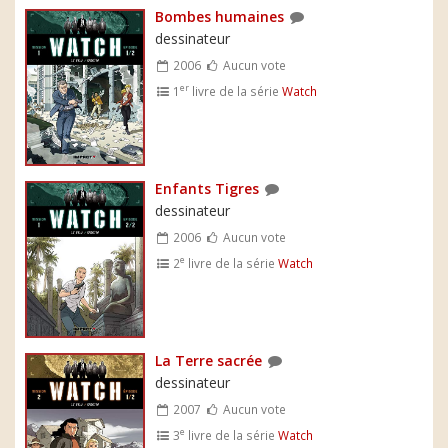
Bombes humaines
dessinateur
2006
Aucun vote
er
1
livre de la série
Watch
Enfants Tigres
dessinateur
2006
Aucun vote
e
2
livre de la série
Watch
La Terre sacrée
dessinateur
2007
Aucun vote
e
3
livre de la série
Watch