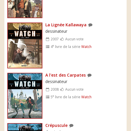
La Lignée Kallawaya
dessinateur
2007
Aucun vote
e
4
livre de la série
Watch
A l'est des Carpates
dessinateur
2008
Aucun vote
e
5
livre de la série
Watch
Crépuscule