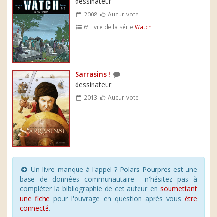
dessinateur
2008
Aucun vote
e
6
livre de la série
Watch
Sarrasins !
dessinateur
2013
Aucun vote
Un livre manque à l'appel ? Polars Pourpres est une
base de données communautaire : n'hésitez pas à
compléter la bibliographie de cet auteur en
soumettant
une fiche
pour l'ouvrage en question après vous
être
connecté
.