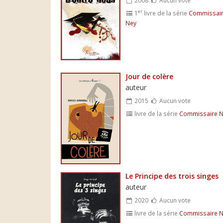
er
1
livre de la série
Commissai
Ney
Jour de colère
auteur
2015
Aucun vote
livre de la série
Commissaire 
Le Principe des trois singes
auteur
2020
Aucun vote
livre de la série
Commissaire 