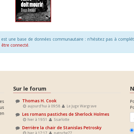
s est une base de données communautaire : n'hésitez pas à compléte
s
être connecté
.
Sur le forum
N
Thomas H. Cook
es
P
aujourd'hui à 09:58
Le Juge Wargrave
ous
Po
en
Les romans pastiches de Sherlock Holmes
hier à 19:51
Ssarlotte
Derrière la chair de Stanislas Petrosky
hier à 17:17
patoche77