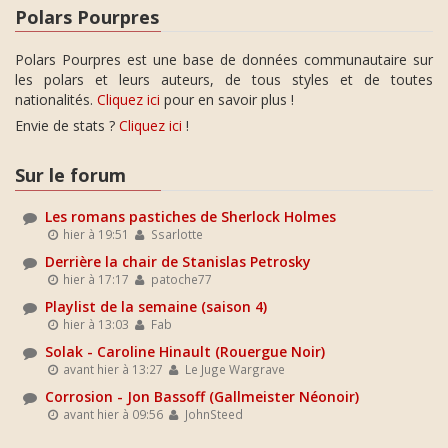
Polars Pourpres
Polars Pourpres est une base de données communautaire sur
les polars et leurs auteurs, de tous styles et de toutes
nationalités.
Cliquez ici
pour en savoir plus !
Envie de stats ?
Cliquez ici
!
Sur le forum
Les romans pastiches de Sherlock Holmes
hier à 19:51
Ssarlotte
Derrière la chair de Stanislas Petrosky
hier à 17:17
patoche77
Playlist de la semaine (saison 4)
hier à 13:03
Fab
Solak - Caroline Hinault (Rouergue Noir)
avant hier à 13:27
Le Juge Wargrave
Corrosion - Jon Bassoff (Gallmeister Néonoir)
avant hier à 09:56
JohnSteed