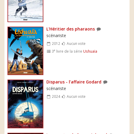
L'Héritier des pharaons
scénariste
2012
Aucun vote
e
3
livre de la série
Ushuaïa
Disparus - l’affaire Godard
scénariste
2024
Aucun vote