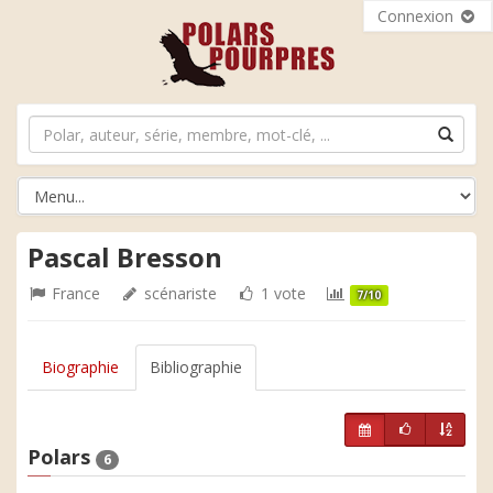
Connexion
Pascal Bresson
France
scénariste
1 vote
7/10
Biographie
Bibliographie
Polars
6