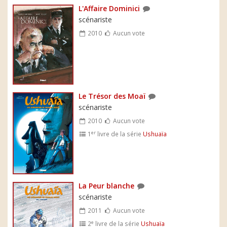
L'Affaire Dominici
scénariste
2010
Aucun vote
Le Trésor des Moaï
scénariste
2010
Aucun vote
er
1
livre de la série
Ushuaïa
La Peur blanche
scénariste
2011
Aucun vote
e
2
livre de la série
Ushuaïa