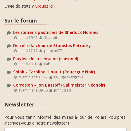
Envie de stats ?
Cliquez ici
!
Sur le forum
Les romans pastiches de Sherlock Holmes
hier à 19:51
Ssarlotte
Derrière la chair de Stanislas Petrosky
hier à 17:17
patoche77
Playlist de la semaine (saison 4)
hier à 13:03
Fab
Solak - Caroline Hinault (Rouergue Noir)
avant hier à 13:27
Le Juge Wargrave
Corrosion - Jon Bassoff (Gallmeister Néonoir)
avant hier à 09:56
JohnSteed
Newsletter
Pour vous tenir informé des mises-à-jour de Polars Pourpres,
inscrivez-vous à notre newsletter !