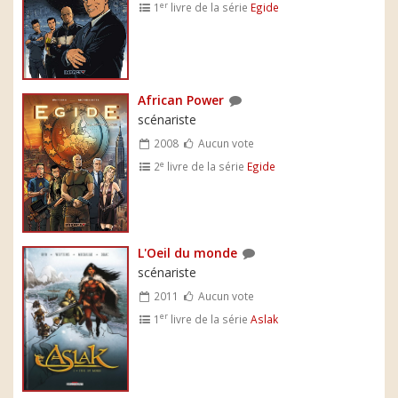
er
1
livre de la série
Egide
African Power
scénariste
2008
Aucun vote
e
2
livre de la série
Egide
L'Oeil du monde
scénariste
2011
Aucun vote
er
1
livre de la série
Aslak