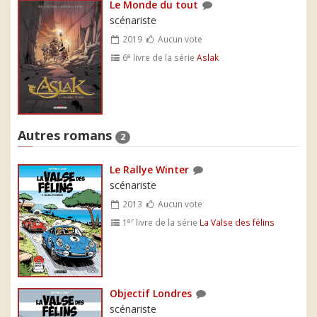
Le Monde du tout
scénariste
2019
Aucun vote
e
6
livre de la série
Aslak
Autres romans
2
Le Rallye Winter
scénariste
2013
Aucun vote
er
1
livre de la série
La Valse des félins
Objectif Londres
scénariste