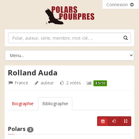
Connexion
Rolland Auda
France
auteur
2 votes
8.5/10
Biographie
Bibliographie
Polars
3