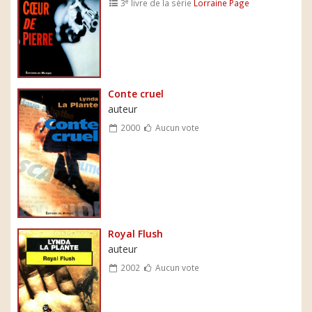
e
3
livre de la série
Lorraine Page
Conte cruel
auteur
2000
Aucun vote
Royal Flush
auteur
2002
Aucun vote