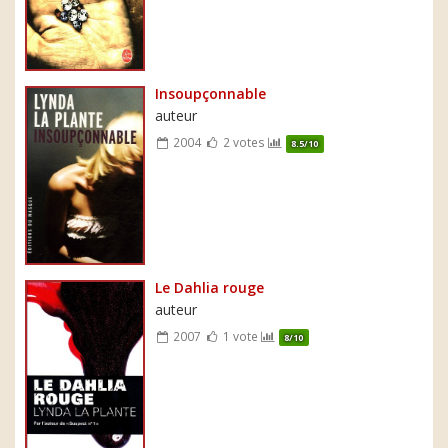
Insoupçonnable
auteur
2004
2 votes
8.5/10
Le Dahlia rouge
auteur
2007
1 vote
8/10