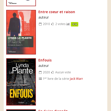
Entre coeur et raison
auteur
2010
2 votes
7/10
Enfouis
auteur
2020
Aucun vote
er
1
livre de la série
Jack Warr