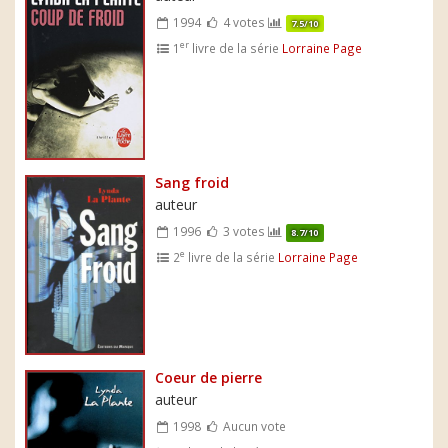
1994
4 votes
7.5/10
er
1
livre de la série
Lorraine Page
Sang froid
auteur
1996
3 votes
8.7/10
e
2
livre de la série
Lorraine Page
Coeur de pierre
auteur
1998
Aucun vote