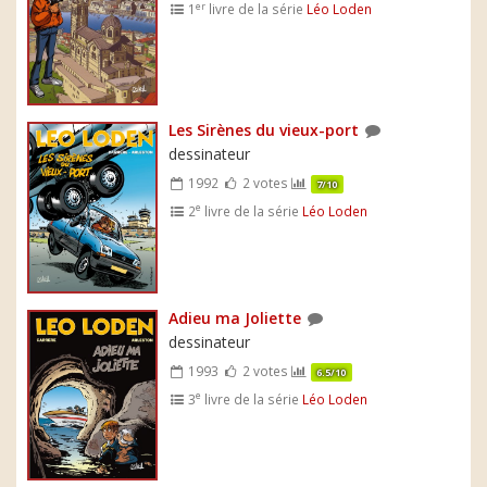
er
1
livre de la série
Léo Loden
Les Sirènes du vieux-port
dessinateur
1992
2 votes
7/10
e
2
livre de la série
Léo Loden
Adieu ma Joliette
dessinateur
1993
2 votes
6.5/10
e
3
livre de la série
Léo Loden