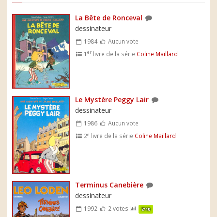
La Bête de Ronceval
dessinateur
1984
Aucun vote
er
1
livre de la série
Coline Maillard
Le Mystère Peggy Lair
dessinateur
1986
Aucun vote
e
2
livre de la série
Coline Maillard
Terminus Canebière
dessinateur
1992
2 votes
7/10