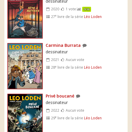
dessinateur
2020
1 vote
7/10
e
27
livre de la série
Léo Loden
Carmina Burrata
dessinateur
2021
Aucun vote
e
28
livre de la série
Léo Loden
Privé boucané
dessinateur
2022
Aucun vote
e
29
livre de la série
Léo Loden