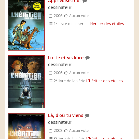
Apprivoise-moi
dessinateur
2006
Aucun vote
er
1
livre de la série
L'Héritier des étoiles
Lutte et vis libre
dessinateur
2006
Aucun vote
e
2
livre de la série
L'Héritier des étoiles
Là, d'où tu viens
dessinateur
2008
Aucun vote
e
3
livre de la série
L'Héritier des étoiles