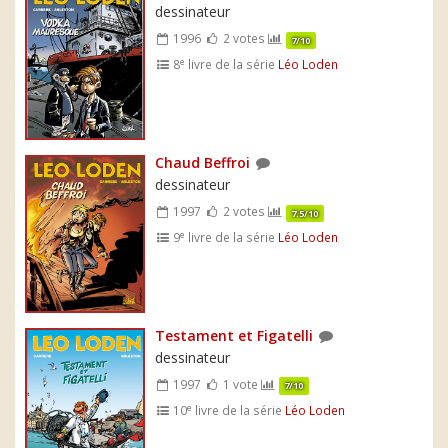
dessinateur
1996
2 votes
7/10
e
8
livre de la série
Léo Loden
Chaud Beffroi
dessinateur
1997
2 votes
7.5/10
e
9
livre de la série
Léo Loden
Testament et Figatelli
dessinateur
1997
1 vote
7/10
e
10
livre de la série
Léo Loden