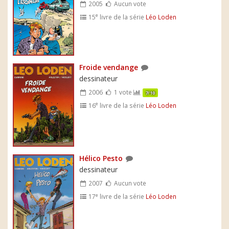
2005
Aucun vote
e
15
livre de la série
Léo Loden
Froide vendange
dessinateur
2006
1 vote
7/10
e
16
livre de la série
Léo Loden
Hélico Pesto
dessinateur
2007
Aucun vote
e
17
livre de la série
Léo Loden