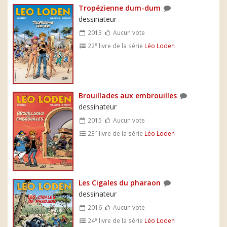
Tropézienne dum-dum
dessinateur
2013
Aucun vote
e
22
livre de la série
Léo Loden
Brouillades aux embrouilles
dessinateur
2015
Aucun vote
e
23
livre de la série
Léo Loden
Les Cigales du pharaon
dessinateur
2016
Aucun vote
e
24
livre de la série
Léo Loden