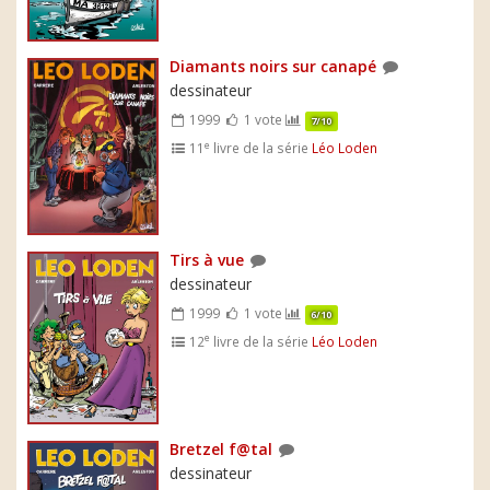
Diamants noirs sur canapé
dessinateur
1999
1 vote
7/10
e
11
livre de la série
Léo Loden
Tirs à vue
dessinateur
1999
1 vote
6/10
e
12
livre de la série
Léo Loden
Bretzel f@tal
dessinateur