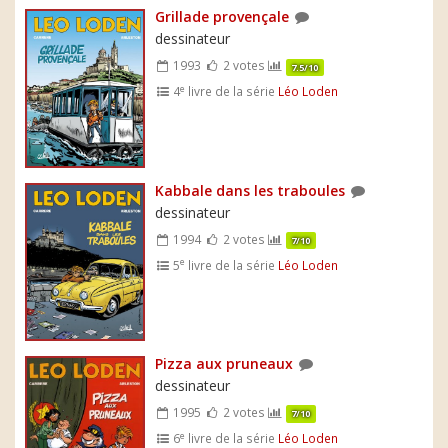
Grillade provençale
dessinateur
1993
2 votes
7.5/10
e
4
livre de la série
Léo Loden
Kabbale dans les traboules
dessinateur
1994
2 votes
7/10
e
5
livre de la série
Léo Loden
Pizza aux pruneaux
dessinateur
1995
2 votes
7/10
e
6
livre de la série
Léo Loden