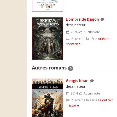
L'ombre de Dagon
dessinateur
2026
Aucun vote
e
2
livre de la série
Arkham
Mysteries
Autres romans
5
Gengis Khan
dessinateur
2014
Aucun vote
e
6
livre de la série
Ils ont fait
l'histoire