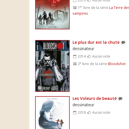
er
1
livre de la série
La Terre de
vampires
Le plus dur est la chute
dessinateur
2014
Aucun vote
e
2
livre de la série
Bloodshot
Les Voleurs de beauté
dessinateur
2018
Aucun vote