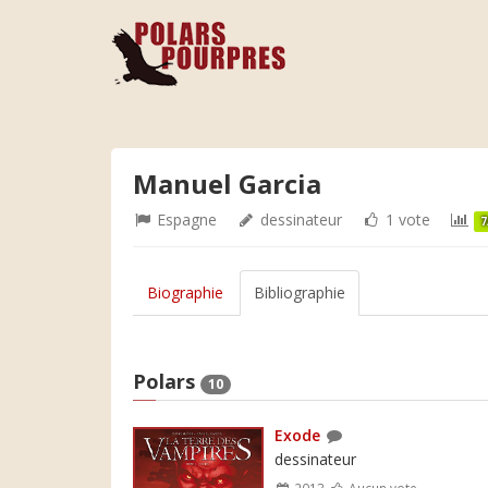
Manuel Garcia
Espagne
dessinateur
1 vote
7
Biographie
Bibliographie
Polars
10
Exode
dessinateur
2013
Aucun vote