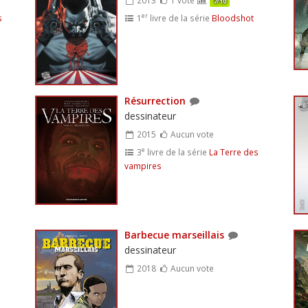
7/10
er
s
1
livre de la série
Bloodshot
Résurrection
dessinateur
2015
Aucun vote
e
3
livre de la série
La Terre des
vampires
Barbecue marseillais
dessinateur
2018
Aucun vote