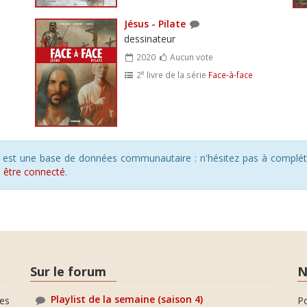
Jésus - Pilate
dessinateur
2020
Aucun vote
e
2
livre de la série
Face-à-face
s est une base de données communautaire : n'hésitez pas à compléte
s
être connecté
.
Sur le forum
N
Playlist de la semaine (saison 4)
es
P