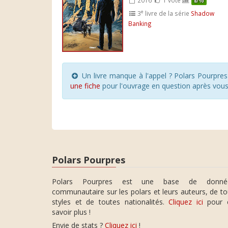
8/10
e
3
livre de la série
Shadow
Banking
Un livre manque à l'appel ? Polars Pourpre
une fiche
pour l'ouvrage en question après vou
Polars Pourpres
Polars Pourpres est une base de donné
communautaire sur les polars et leurs auteurs, de t
styles et de toutes nationalités.
Cliquez ici
pour 
savoir plus !
Envie de stats ?
Cliquez ici
!