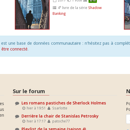
8/10
e
4
livre de la série
Shadow
Banking
s est une base de données communautaire : n'hésitez pas à compléte
s
être connecté
.
Sur le forum
N
Les romans pastiches de Sherlock Holmes
es
P
hier à 19:51
Ssarlotte
ous
Po
en
Derrière la chair de Stanislas Petrosky
hier à 17:17
patoche77
Playlist de la semaine (saison 4)