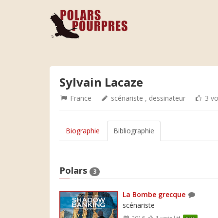
Sylvain Lacaze
France
scénariste , dessinateur
3 vo
Biographie
Bibliographie
Polars
3
La Bombe grecque
scénariste
2016
1 vote