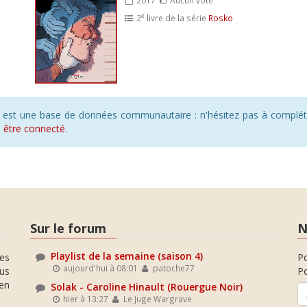
e
2
livre de la série
Rosko
s est une base de données communautaire : n'hésitez pas à compléte
s
être connecté
.
Sur le forum
N
Playlist de la semaine (saison 4)
es
P
aujourd'hui à 08:01
patoche77
ous
Po
en
Solak - Caroline Hinault (Rouergue Noir)
hier à 13:27
Le Juge Wargrave