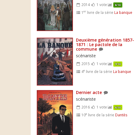
2014
1 vote
8/10
er
1
livre de la série
La banque
Deuxième génération 1857-
1871 : Le pactole de la
commune
scénariste
2015
1 vote
7/10
e
4
livre de la série
La banque
Dernier acte
scénariste
2016
1 vote
6/10
e
10
livre de la série
Dantès