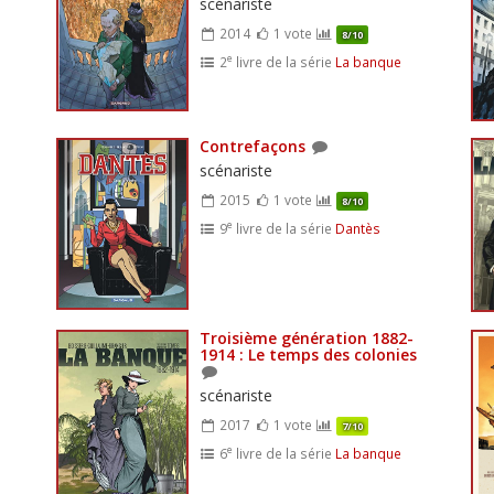
scénariste
2014
1 vote
8/10
e
2
livre de la série
La banque
Contrefaçons
scénariste
2015
1 vote
8/10
e
9
livre de la série
Dantès
Troisième génération 1882-
1914 : Le temps des colonies
scénariste
2017
1 vote
7/10
e
6
livre de la série
La banque