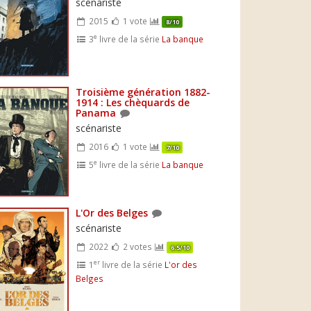
scénariste
2015
1 vote
8/10
e
3
livre de la série
La banque
Troisième génération 1882-
1914 : Les chèquards de
Panama
scénariste
2016
1 vote
7/10
e
5
livre de la série
La banque
L'Or des Belges
scénariste
2022
2 votes
6.5/10
er
1
livre de la série
L'or des
Belges