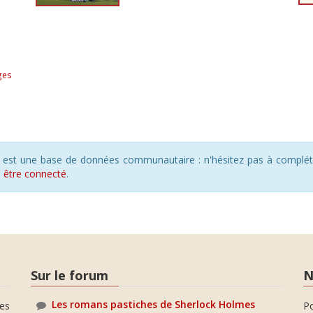
ges
s est une base de données communautaire : n'hésitez pas à compléte
s
être connecté
.
Sur le forum
N
Les romans pastiches de Sherlock Holmes
es
P