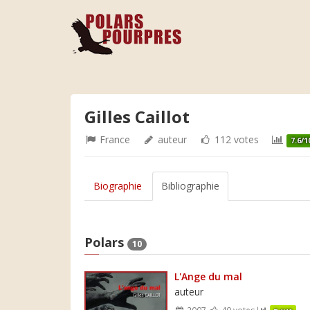
Gilles Caillot
France
auteur
112 votes
7.6/1
Biographie
Bibliographie
Polars
10
L'Ange du mal
auteur
2007
40 votes