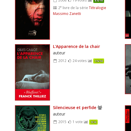
8.6/10
e
2
livre de la série
Tétralogie
Massimo Zanetti
L'Apparence de la chair
auteur
2012
24 votes
7.5/10
Silencieuse et perfide
auteur
2015
1 vote
7/10