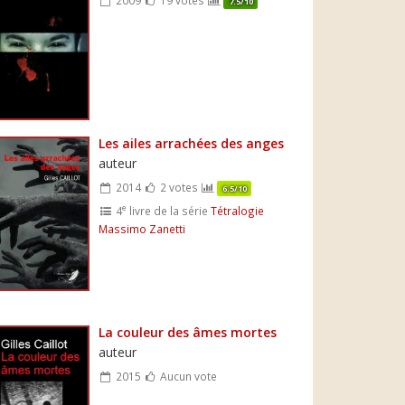
7.5/10
Les ailes arrachées des anges
auteur
2014
2 votes
6.5/10
e
4
livre de la série
Tétralogie
Massimo Zanetti
La couleur des âmes mortes
auteur
2015
Aucun vote