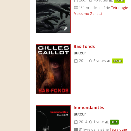
7.4/10
er
1
livre de la série
Tétralogie
Massimo Zanetti
Bas-fonds
auteur
2011
5 votes
6.8/10
Immondanités
auteur
2014
1 vote
9/10
e
3
livre de la série
Tétralogie