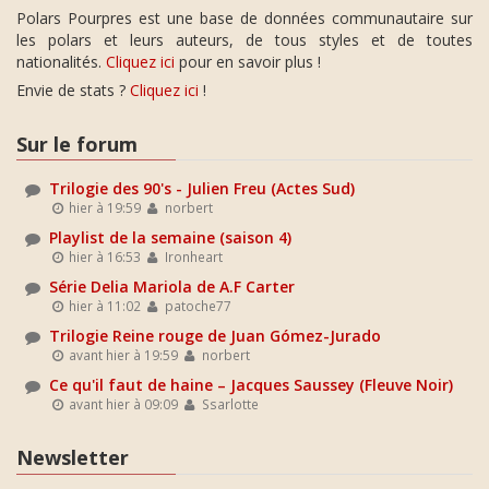
Polars Pourpres est une base de données communautaire sur
les polars et leurs auteurs, de tous styles et de toutes
nationalités.
Cliquez ici
pour en savoir plus !
Envie de stats ?
Cliquez ici
!
Sur le forum
Trilogie des 90's - Julien Freu (Actes Sud)
hier à 19:59
norbert
Playlist de la semaine (saison 4)
hier à 16:53
Ironheart
Série Delia Mariola de A.F Carter
hier à 11:02
patoche77
Trilogie Reine rouge de Juan Gómez-Jurado
avant hier à 19:59
norbert
Ce qu'il faut de haine – Jacques Saussey (Fleuve Noir)
avant hier à 09:09
Ssarlotte
Newsletter