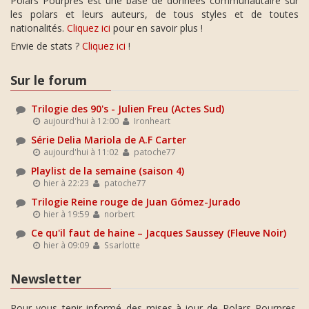
Polars Pourpres est une base de données communautaire sur
les polars et leurs auteurs, de tous styles et de toutes
nationalités.
Cliquez ici
pour en savoir plus !
Envie de stats ?
Cliquez ici
!
Sur le forum
Trilogie des 90's - Julien Freu (Actes Sud)
aujourd'hui à 12:00
Ironheart
Série Delia Mariola de A.F Carter
aujourd'hui à 11:02
patoche77
Playlist de la semaine (saison 4)
hier à 22:23
patoche77
Trilogie Reine rouge de Juan Gómez-Jurado
hier à 19:59
norbert
Ce qu'il faut de haine – Jacques Saussey (Fleuve Noir)
hier à 09:09
Ssarlotte
Newsletter
Pour vous tenir informé des mises-à-jour de Polars Pourpres,