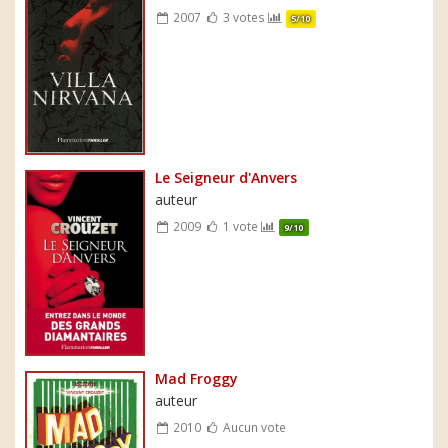
2007
3 votes
5/10
Le Seigneur d'Anvers
auteur
2009
1 vote
9/10
Mad Froggy
auteur
2010
Aucun vote