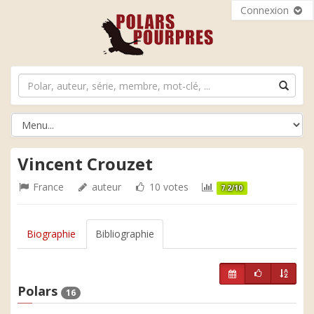
Connexion
Vincent Crouzet
France
auteur
10 votes
7.2/10
Biographie
Bibliographie
Polars
16