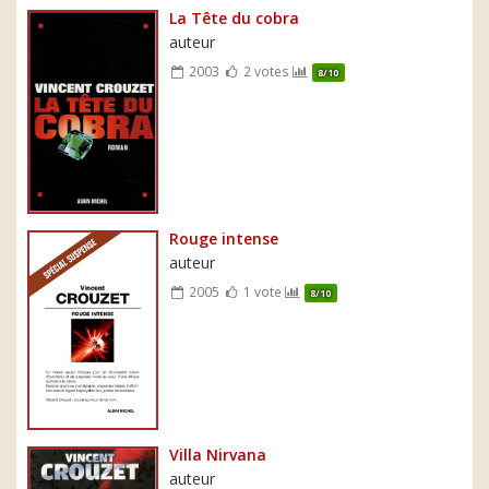
La Tête du cobra
auteur
2003
2 votes
8/10
Rouge intense
auteur
2005
1 vote
8/10
Villa Nirvana
auteur