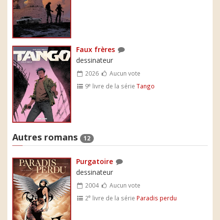
Faux frères
dessinateur
2026
Aucun vote
e
9
livre de la série
Tango
Autres romans
12
Purgatoire
dessinateur
2004
Aucun vote
e
2
livre de la série
Paradis perdu