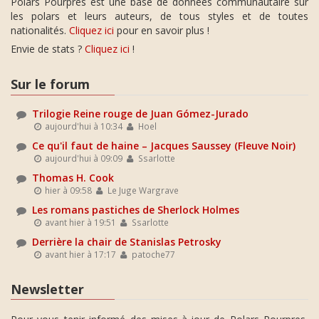
Polars Pourpres est une base de données communautaire sur
les polars et leurs auteurs, de tous styles et de toutes
nationalités.
Cliquez ici
pour en savoir plus !
Envie de stats ?
Cliquez ici
!
Sur le forum
Trilogie Reine rouge de Juan Gómez-Jurado
aujourd'hui à 10:34
Hoel
Ce qu'il faut de haine – Jacques Saussey (Fleuve Noir)
aujourd'hui à 09:09
Ssarlotte
Thomas H. Cook
hier à 09:58
Le Juge Wargrave
Les romans pastiches de Sherlock Holmes
avant hier à 19:51
Ssarlotte
Derrière la chair de Stanislas Petrosky
avant hier à 17:17
patoche77
Newsletter