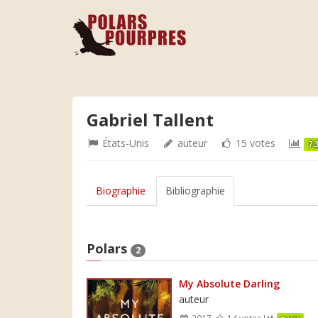
Gabriel Tallent
États-Unis
auteur
15 votes
7.
Biographie
Bibliographie
Polars
2
My Absolute Darling
auteur
2017
14 votes