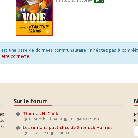
10/10
s est une base de données communautaire : n'hésitez pas à compléte
s
être connecté
.
Sur le forum
N
Thomas H. Cook
es
P
aujourd'hui à 09:58
Le Juge Wargrave
ous
Po
en
Les romans pastiches de Sherlock Holmes
hier à 19:51
Ssarlotte