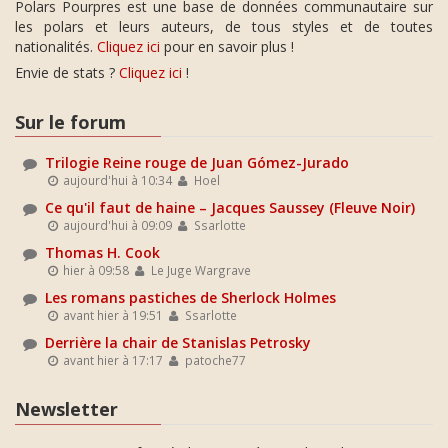
Polars Pourpres est une base de données communautaire sur
les polars et leurs auteurs, de tous styles et de toutes
nationalités.
Cliquez ici
pour en savoir plus !
Envie de stats ?
Cliquez ici
!
Sur le forum
Trilogie Reine rouge de Juan Gómez-Jurado
aujourd'hui à 10:34
Hoel
Ce qu'il faut de haine – Jacques Saussey (Fleuve Noir)
aujourd'hui à 09:09
Ssarlotte
Thomas H. Cook
hier à 09:58
Le Juge Wargrave
Les romans pastiches de Sherlock Holmes
avant hier à 19:51
Ssarlotte
Derrière la chair de Stanislas Petrosky
avant hier à 17:17
patoche77
Newsletter