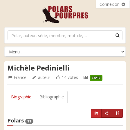
Connexion
Michèle Pedinielli
France
auteur
14 votes
7.6/10
Biographie
Bibliographie
Polars
11