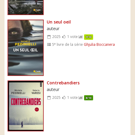
Un seul oeil
auteur
2025
1 vote
7/10
e
5
livre de la série
Ghjulia Boccanera
Contrebandiers
auteur
2025
1 vote
8/10