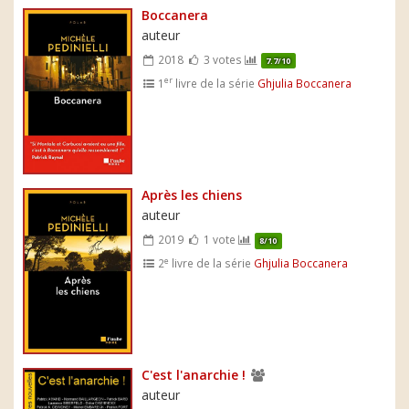
Boccanera
auteur
2018
3 votes
7.7/10
er
1
livre de la série
Ghjulia Boccanera
Après les chiens
auteur
2019
1 vote
8/10
e
2
livre de la série
Ghjulia Boccanera
C'est l'anarchie !
auteur