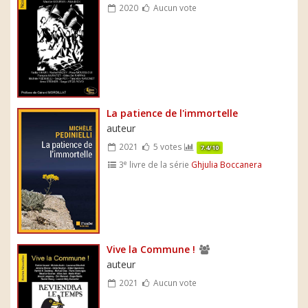
2020
Aucun vote
La patience de l'immortelle
auteur
2021
5 votes
7.4/10
e
3
livre de la série
Ghjulia Boccanera
Vive la Commune !
auteur
2021
Aucun vote