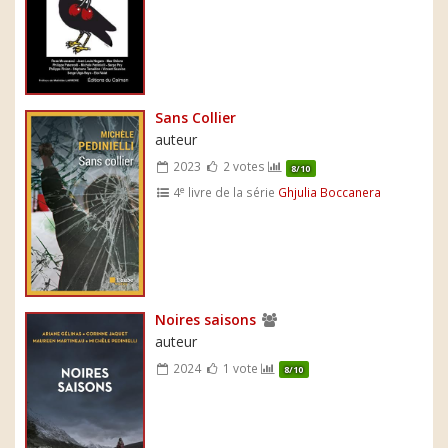
Sans Collier
auteur
2023
2 votes
8/10
e
4
livre de la série
Ghjulia Boccanera
Noires saisons
auteur
2024
1 vote
8/10