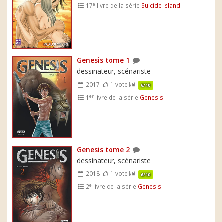
e
17
livre de la série
Suicide Island
Genesis tome 1
dessinateur, scénariste
2017
1 vote
6/10
er
1
livre de la série
Genesis
Genesis tome 2
dessinateur, scénariste
2018
1 vote
6/10
e
2
livre de la série
Genesis