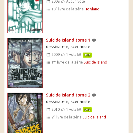
2008
Aucun vote
e
18
livre de la série
Holyland
Suicide Island tome 1
dessinateur, scénariste
2009
1 vote
7/10
er
1
livre de la série
Suicide Island
Suicide Island tome 2
dessinateur, scénariste
2010
1 vote
6/10
e
2
livre de la série
Suicide Island