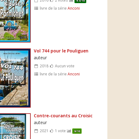
9.5/10
livre de la série
Anconi
Vol 744 pour le Pouliguen
auteur
2018
Aucun vote
livre de la série
Anconi
Contre-courants au Croisic
auteur
2021
1 vote
9/10