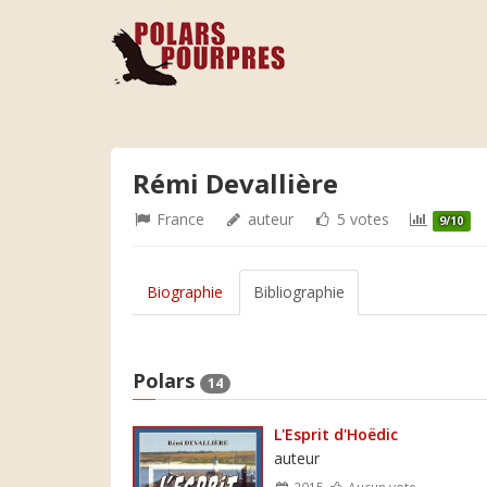
Rémi Devallière
France
auteur
5 votes
9/10
Biographie
Bibliographie
Polars
14
L'Esprit d'Hoëdic
auteur
2015
Aucun vote