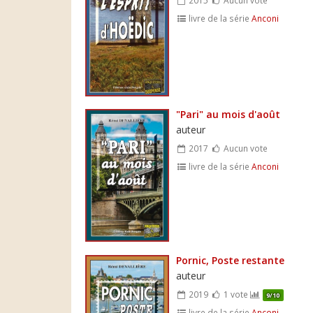
livre de la série
Anconi
"Pari" au mois d'août
auteur
2017
Aucun vote
livre de la série
Anconi
Pornic, Poste restante
auteur
2019
1 vote
9/10
livre de la série
Anconi