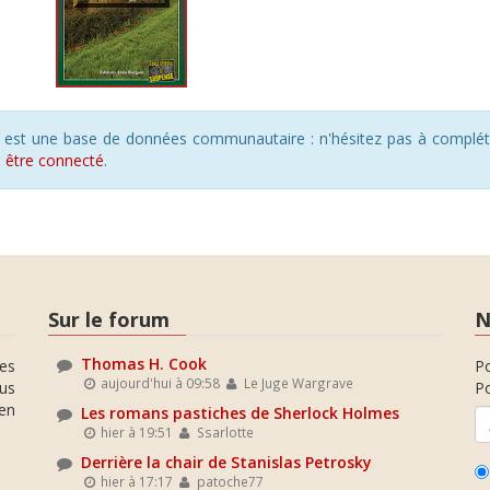
s est une base de données communautaire : n'hésitez pas à compléte
s
être connecté
.
Sur le forum
N
Thomas H. Cook
es
P
aujourd'hui à 09:58
Le Juge Wargrave
ous
Po
en
Les romans pastiches de Sherlock Holmes
hier à 19:51
Ssarlotte
Derrière la chair de Stanislas Petrosky
hier à 17:17
patoche77