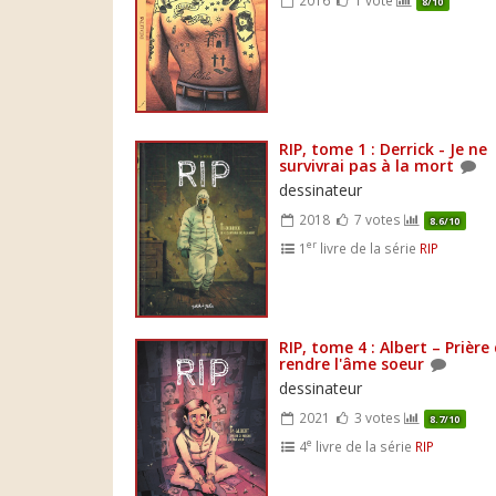
8/10
RIP, tome 1 : Derrick - Je ne
survivrai pas à la mort
dessinateur
2018
7 votes
8.6/10
er
1
livre de la série
RIP
RIP, tome 4 : Albert – Prière
rendre l'âme soeur
dessinateur
2021
3 votes
8.7/10
e
4
livre de la série
RIP