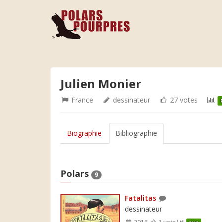
Julien Monier
France
dessinateur
27 votes
Biographie
Bibliographie
Polars
9
Fatalitas
dessinateur
2016
1 vote