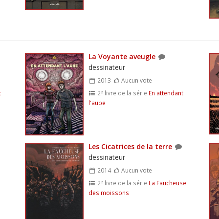
La Voyante aveugle
dessinateur
2013
Aucun vote
e
t
2
livre de la série
En attendant
l'aube
Les Cicatrices de la terre
dessinateur
2014
Aucun vote
e
2
livre de la série
La Faucheuse
des moissons