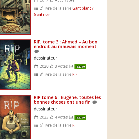
e
2
livre de la série
Gant blanc /
Gant noir
RIP, tome 3 : Ahmed – Au bon
endroit au mauvais moment
dessinateur
2020
3 votes
8.3/10
e
3
livre de la série
RIP
RIP tome 6 : Eugène, toutes les
bonnes choses ont une fin
dessinateur
2023
4 votes
8.8/10
e
6
livre de la série
RIP