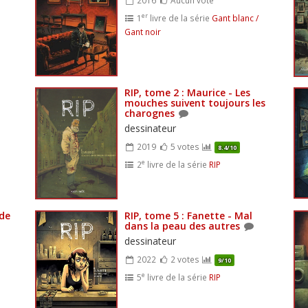
er
1
livre de la série
Gant blanc /
Gant noir
RIP, tome 2 : Maurice - Les
mouches suivent toujours les
charognes
dessinateur
2019
5 votes
8.4/10
e
2
livre de la série
RIP
 de
RIP, tome 5 : Fanette - Mal
dans la peau des autres
dessinateur
2022
2 votes
9/10
e
5
livre de la série
RIP