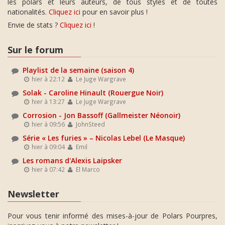
les polars et leurs auteurs, de tous styles et de toutes
nationalités.
Cliquez ici
pour en savoir plus !
Envie de stats ?
Cliquez ici
!
Sur le forum
Playlist de la semaine (saison 4)
hier à 22:12
Le Juge Wargrave
Solak - Caroline Hinault (Rouergue Noir)
hier à 13:27
Le Juge Wargrave
Corrosion - Jon Bassoff (Gallmeister Néonoir)
hier à 09:56
JohnSteed
Série « Les furies » – Nicolas Lebel (Le Masque)
hier à 09:04
Emil
Les romans d'Alexis Laipsker
hier à 07:42
El Marco
Newsletter
Pour vous tenir informé des mises-à-jour de Polars Pourpres,