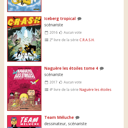
Iceberg tropical
scénariste
2016
Aucun vote
e
2
livre de la série
C.R.A.S.H.
Naguère les étoiles tome 4
scénariste
2017
Aucun vote
e
4
livre de la série
Naguère les étoiles
Team Méluche
dessinateur, scénariste