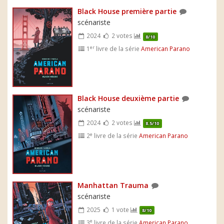
Black House première partie
scénariste
2024
2 votes
8/10
er
1
livre de la série
American Parano
Black House deuxième partie
scénariste
2024
2 votes
8.5/10
e
2
livre de la série
American Parano
Manhattan Trauma
scénariste
2025
1 vote
8/10
e
3
livre de la série
American Parano