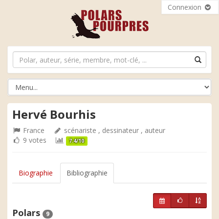
Connexion
Hervé Bourhis
France
scénariste , dessinateur , auteur
9 votes
7.4/10
Biographie
Bibliographie
Polars
9