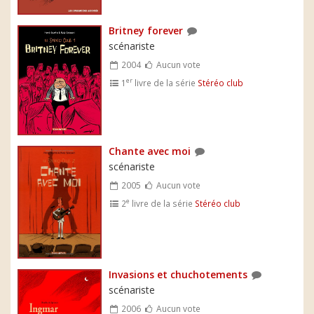
Britney forever
scénariste
2004
Aucun vote
er
1
livre de la série
Stéréo club
Chante avec moi
scénariste
2005
Aucun vote
e
2
livre de la série
Stéréo club
Invasions et chuchotements
scénariste
2006
Aucun vote