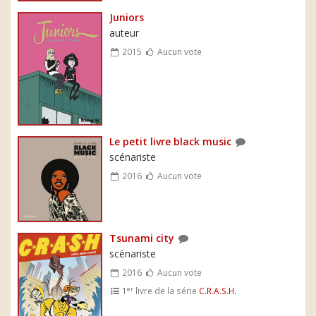
Juniors
auteur
2015
Aucun vote
Le petit livre black music
scénariste
2016
Aucun vote
Tsunami city
scénariste
2016
Aucun vote
er
1
livre de la série
C.R.A.S.H.