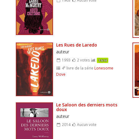
Les Rues de Laredo
auteur
1993
2 votes
7.5/10
e
4
livre de la série
Lonesome
Dove
Le Saloon des derniers mots
doux
auteur
2014
Aucun vote