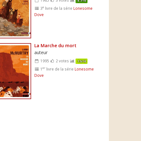
8.7/10
e
3
livre de la série
Lonesome
Dove
La Marche du mort
auteur
1995
2 votes
7.5/10
er
1
livre de la série
Lonesome
Dove