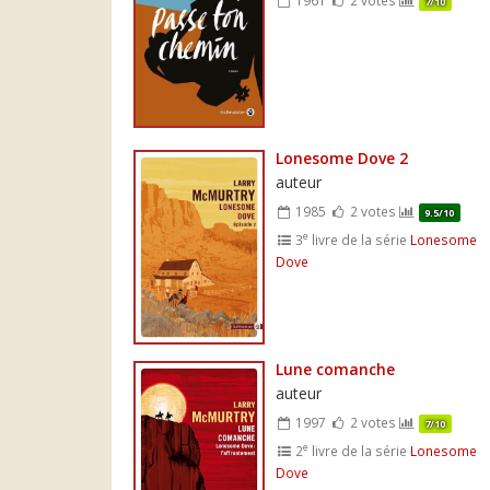
7/10
Lonesome Dove 2
auteur
1985
2 votes
9.5/10
e
3
livre de la série
Lonesome
Dove
Lune comanche
auteur
1997
2 votes
7/10
e
2
livre de la série
Lonesome
Dove