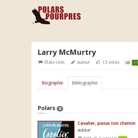
Larry McMurtry
États-Unis
auteur
13 votes
7.
Biographie
Bibliographie
Polars
8
Cavalier, passe ton chemin
auteur
1961
2 votes