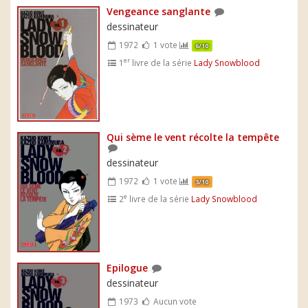
Vengeance sanglante
dessinateur
1972
1 vote
6/10
er
1
livre de la série
Lady Snowblood
Qui sème le vent récolte la tempête
dessinateur
1972
1 vote
3/10
e
2
livre de la série
Lady Snowblood
Epilogue
dessinateur
1973
Aucun vote