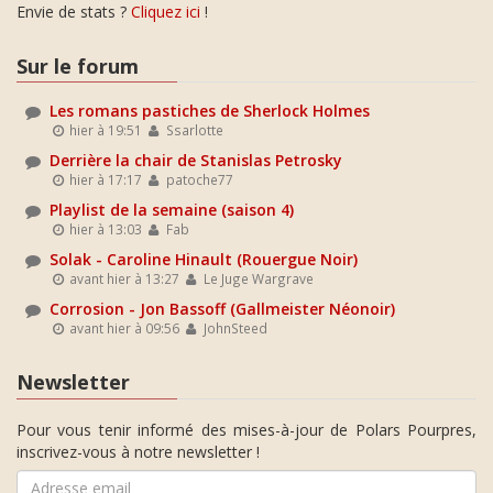
Envie de stats ?
Cliquez ici
!
Sur le forum
Les romans pastiches de Sherlock Holmes
hier à 19:51
Ssarlotte
Derrière la chair de Stanislas Petrosky
hier à 17:17
patoche77
Playlist de la semaine (saison 4)
hier à 13:03
Fab
Solak - Caroline Hinault (Rouergue Noir)
avant hier à 13:27
Le Juge Wargrave
Corrosion - Jon Bassoff (Gallmeister Néonoir)
avant hier à 09:56
JohnSteed
Newsletter
Pour vous tenir informé des mises-à-jour de Polars Pourpres,
inscrivez-vous à notre newsletter !