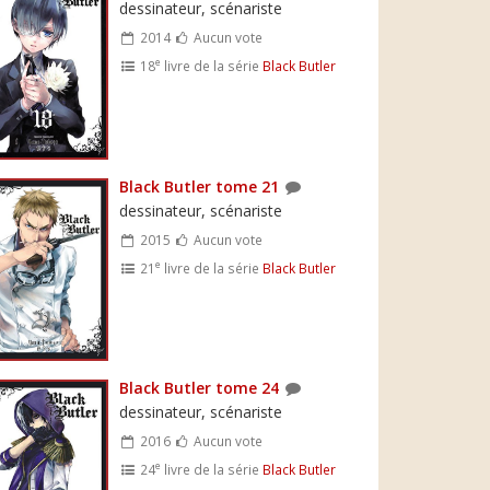
dessinateur, scénariste
2014
Aucun vote
e
18
livre de la série
Black Butler
Black Butler tome 21
dessinateur, scénariste
2015
Aucun vote
e
21
livre de la série
Black Butler
Black Butler tome 24
dessinateur, scénariste
2016
Aucun vote
e
24
livre de la série
Black Butler