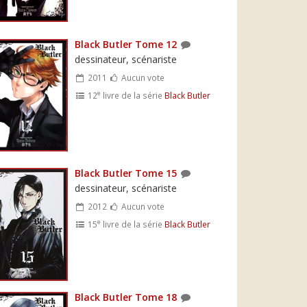
Black Butler Tome 12
dessinateur, scénariste
2011
Aucun vote
e
12
livre de la série
Black Butler
Black Butler Tome 15
dessinateur, scénariste
2012
Aucun vote
e
15
livre de la série
Black Butler
Black Butler Tome 18