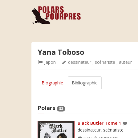
Yana Toboso
Japon
dessinateur , scénariste , auteur
Biographie
Bibliographie
Polars
33
Black Butler Tome 1
dessinateur, scénariste
2007
Aucun vote