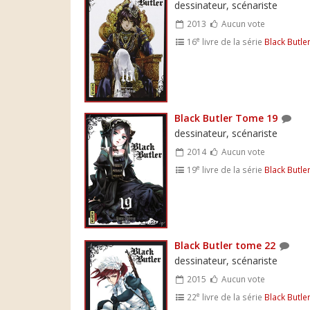
dessinateur, scénariste
2013
Aucun vote
e
16
livre de la série
Black Butle
Black Butler Tome 19
dessinateur, scénariste
2014
Aucun vote
e
19
livre de la série
Black Butle
Black Butler tome 22
dessinateur, scénariste
2015
Aucun vote
e
22
livre de la série
Black Butle