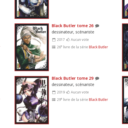
Black Butler tome 26
dessinateur, scénariste
2017
Aucun vote
e
r
26
livre de la série
Black Butler
Black Butler tome 29
dessinateur, scénariste
2019
Aucun vote
e
r
29
livre de la série
Black Butler