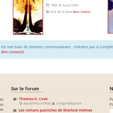
1992
Aucun vote
livre de la série
Miss Seeton
s est une base de données communautaire : n'hésitez pas à compléte
s
être connecté
.
Sur le forum
N
Thomas H. Cook
es
P
aujourd'hui à 09:58
Le Juge Wargrave
ous
Po
en
Les romans pastiches de Sherlock Holmes