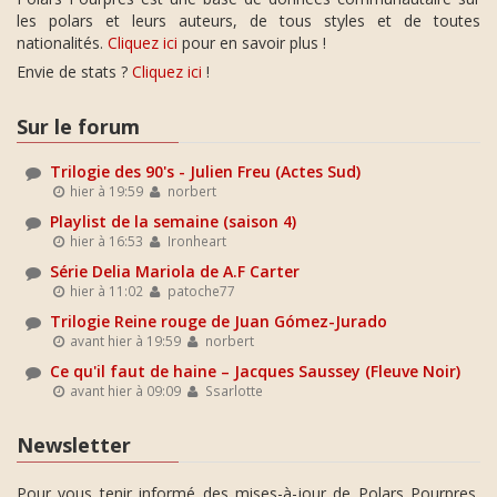
les polars et leurs auteurs, de tous styles et de toutes
nationalités.
Cliquez ici
pour en savoir plus !
Envie de stats ?
Cliquez ici
!
Sur le forum
Trilogie des 90's - Julien Freu (Actes Sud)
hier à 19:59
norbert
Playlist de la semaine (saison 4)
hier à 16:53
Ironheart
Série Delia Mariola de A.F Carter
hier à 11:02
patoche77
Trilogie Reine rouge de Juan Gómez-Jurado
avant hier à 19:59
norbert
Ce qu'il faut de haine – Jacques Saussey (Fleuve Noir)
avant hier à 09:09
Ssarlotte
Newsletter
Pour vous tenir informé des mises-à-jour de Polars Pourpres,