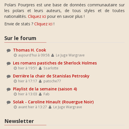
Polars Pourpres est une base de données communautaire sur
les polars et leurs auteurs, de tous styles et de toutes
nationalités.
Cliquez ici
pour en savoir plus !
Envie de stats ?
Cliquez ici
!
Sur le forum
Thomas H. Cook
aujourd'hui à 09:58
Le Juge Wargrave
Les romans pastiches de Sherlock Holmes
hier à 19:51
Ssarlotte
Derrière la chair de Stanislas Petrosky
hier à 17:17
patoche77
Playlist de la semaine (saison 4)
hier à 13:03
Fab
Solak - Caroline Hinault (Rouergue Noir)
avant hier à 13:27
Le Juge Wargrave
Newsletter