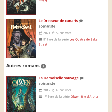
Street
Le Dresseur de canaris
scénariste
2021
Aucun vote
e
9
livre de la série
Les Quatre de Baker
Street
Autres romans
4
La Damoiselle sauvage
scénariste
2019
Aucun vote
er
1
livre de la série
Olwen, fille d'Arthur