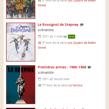
2
livre de la série
Les Quatre de Baker
Street
Le Rossignol de Stepney
scénariste
2011
1 vote
8/10
e
3
livre de la série
Les Quatre de Baker
Street
Premières armes : 1960-1968
scénariste
2011
Aucun vote
er
1
livre de la série
Le Service