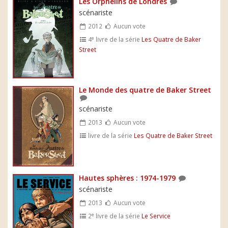
Les Orphelins de Londres
scénariste
2012
Aucun vote
e
4
livre de la série
Les Quatre de Baker
Street
Le Monde des quatre de Baker Street
scénariste
2013
Aucun vote
livre de la série
Les Quatre de Baker Street
Hautes sphères : 1974-1979
scénariste
2013
Aucun vote
e
2
livre de la série
Le Service