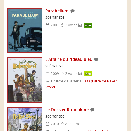
Parabellum
scénariste
2005
2 votes
8/10
L'Affaire du rideau bleu
scénariste
2009
2 votes
7/10
er
1
livre de la série
Les Quatre de Baker
Street
Le Dossier Raboukine
scénariste
2010
Aucun vote
e