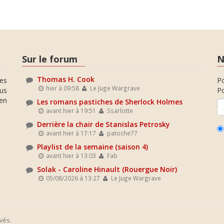
Sur le forum
N
Thomas H. Cook
es
P
hier à 09:58
Le Juge Wargrave
ous
Po
en
Les romans pastiches de Sherlock Holmes
avant hier à 19:51
Ssarlotte
Derrière la chair de Stanislas Petrosky
avant hier à 17:17
patoche77
Playlist de la semaine (saison 4)
avant hier à 13:03
Fab
Solak - Caroline Hinault (Rouergue Noir)
05/08/2026 à 13:27
Le Juge Wargrave
vés.