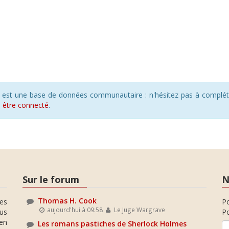
s est une base de données communautaire : n'hésitez pas à compléte
s
être connecté
.
Sur le forum
N
Thomas H. Cook
es
P
aujourd'hui à 09:58
Le Juge Wargrave
ous
Po
en
Les romans pastiches de Sherlock Holmes