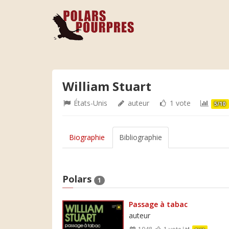
William Stuart
États-Unis
auteur
1 vote
5/10
Biographie
Bibliographie
Polars
1
Passage à tabac
auteur
1948
1 vote